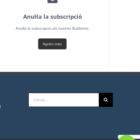
Anul·la la subscripció
Anul·la la subscripció als nostres Butlletins.
Aprèn més
Cerca
…
1