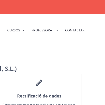
CURSOS
PROFESSORAT
CONTACTAR
, S.L.)
Rectificació de dades
Contacteu amb nosaltres per sol·licitar el canvi de dades.