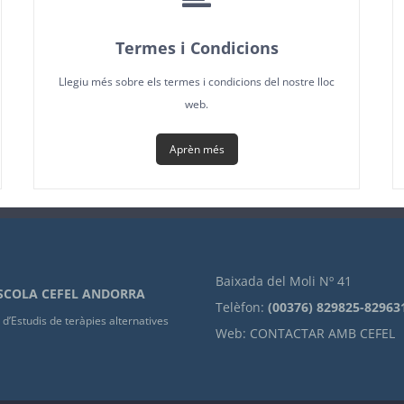
Termes i Condicions
Llegiu més sobre els termes i condicions del nostre lloc
web.
Aprèn més
Baixada del Moli Nº 41
SCOLA CEFEL ANDORRA
Telèfon:
(00376) 829825-82963
d’Estudis de teràpies alternatives
Web:
CONTACTAR AMB CEFEL