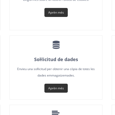
Aprèn més
Sol·licitud de dades
Envieu una sol·licitud per obtenir una còpia de totes les
dades emmagatzemades.
Aprèn més