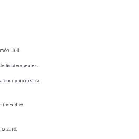
món Llull.
e fisioterapeutes.
vador i punció seca.
ction=edit#
TB 2018.