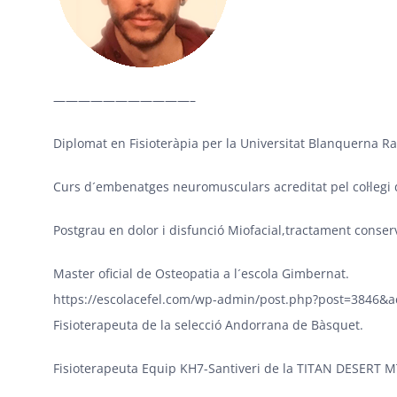
———————————–
Diplomat en Fisioteràpia per la Universitat Blanquerna Ra
Curs d´embenatges neuromusculars acreditat pel col·legi d
Postgrau en dolor i disfunció Miofacial,tractament conser
Master oficial de Osteopatia a l´escola Gimbernat.
https://escolacefel.com/wp-admin/post.php?post=3846&a
Fisioterapeuta de la selecció Andorrana de Bàsquet.
Fisioterapeuta Equip KH7-Santiveri de la TITAN DESERT M