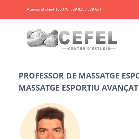
Skip
Atenció al client: (00376) 829 825 / 829 631
to
content
PROFESSOR DE
MASSATGE ESP
MASSATGE ESPORTIU AVANÇAT 