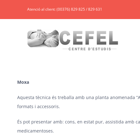
Skip
Atenció al client: (00376) 829 825 / 829 631
to
content
Moxa
Aquesta tècnica és treballa amb una planta anomenada “A
formats i accessoris.
És pot presentar amb: cons, en estat pur, assistida amb c
medicamentoses.