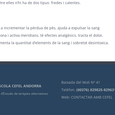
tre elles n’hi ha de dos tipus: fredes i calentes.
da a incrementar la pèrdua de pès, ajuda a expulsar la sang
ona i activa meridians, té efectes analgèsics, tracta el dolor,
enta la quantitat d’elements de la sang i sobretot desintoxica.
Baixada del Moli Nº 41
SCOLA CEFEL ANDORRA
Telèfon:
(00376) 829825-82963
d’Estudis de teràpies alternatives
Web:
CONTACTAR AMB CEFEL