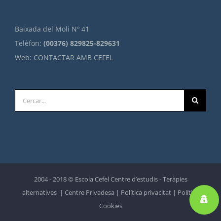
Baixada del Moli Nº 41
Telèfon:
(00376) 829825-829631
Web:
CONTACTAR AMB CEFEL
Cerca
…
2004 - 2018 © Escola Cefel Centre d’estudis - Teràpies
alternatives |
Centre Privadesa
|
Política privacitat
|
Política
Cookies