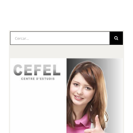
Cerca
…