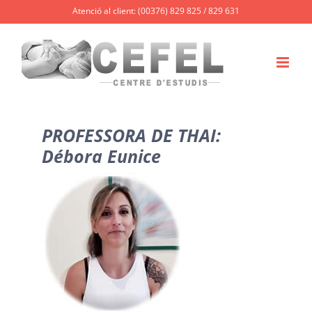
Skip
Atenció al client: (00376) 829 825 / 829 631
to
content
PROFESSORA DE THAI:
Débora Eunice