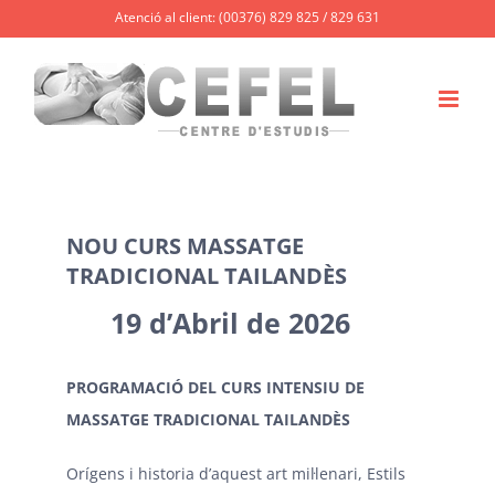
Skip
Atenció al client: (00376) 829 825 / 829 631
to
content
NOU CURS MASSATGE
TRADICIONAL TAILANDÈS
19 d’Abril de 2026
PROGRAMACIÓ DEL CURS INTENSIU DE
MASSATGE TRADICIONAL TAILANDÈS
Orígens i historia d’aquest art mil·lenari, Estils