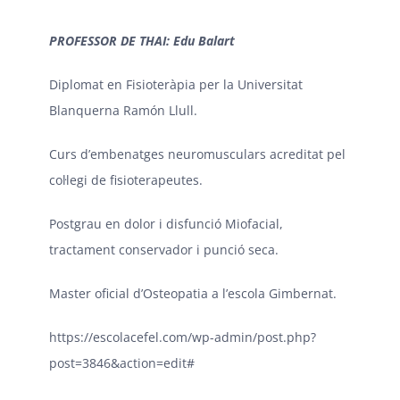
PROFESSOR DE THAI: Edu Balart
Diplomat en Fisioteràpia per la Universitat
Blanquerna Ramón Llull.
Curs d’embenatges neuromusculars acreditat pel
col·legi de fisioterapeutes.
Postgrau en dolor i disfunció Miofacial,
tractament conservador i punció seca.
Master oficial d’Osteopatia a l’escola Gimbernat.
https://escolacefel.com/wp-admin/post.php?
post=3846&action=edit#