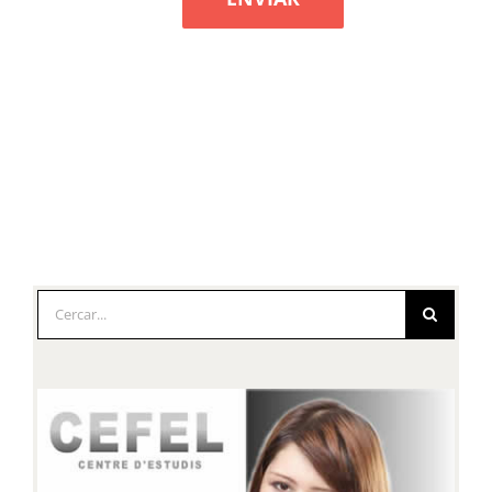
Cerca
…