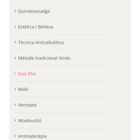
Quiromassatge
Estètica i Bellesa
Tècnica Anticel·lulitica
Mètode tradicional Xinés
Gua Sha
Reiki
Ventoses
Moxibustió
Aromateràpia