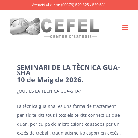
Skip
Atenció al client: (00376) 829 825 / 829 631
to
content
SEMINARI DE LA TÈCNICA GUA-
SHA
10 de Maig de 2026.
¿QUÉ ES LA TÈCNICA GUA-SHA?
La tècnica gua-sha, es una forma de tractament
per als teixits tous i tots els teixits connectius que
quan, per culpa de microlesions causades per un
excés de treball, traumatisme i/o esport en excés ,